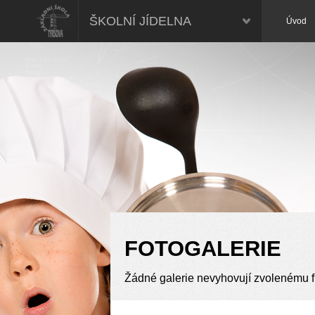
Školní jídelna, ZŠ Tyršova, Nymburk
ŠKOLNÍ JÍDELNA
Úvod
FOTOGALERIE
Žádné galerie nevyhovují zvolenému fi