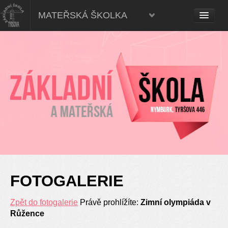
Mateřská škola, Nymburk
MATEŘSKÁ ŠKOLKA
FOTOGALERIE
Zpět do fotogalerie
Právě prohlížíte:
Zimní olympiáda v
Růžence