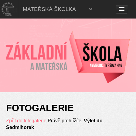
Mateřská škola, Nymburk
MATEŘSKÁ ŠKOLKA
FOTOGALERIE
Zpět do fotogalerie
Právě prohlížíte:
Výlet do
Sedmihorek