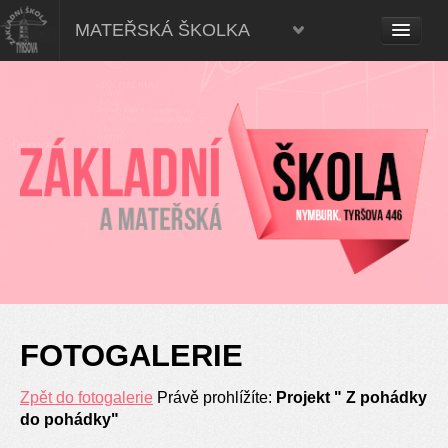
Mateřská škola, Nymburk
MATEŘSKÁ ŠKOLKA
FOTOGALERIE
Zpět do fotogalerie
Právě prohlížíte:
Projekt " Z pohádky
do pohádky"