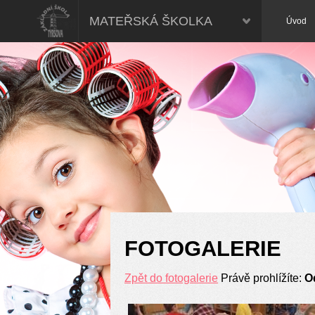
Mateřská škola, Nymburk
MATEŘSKÁ ŠKOLKA
Úvod
FOTOGALERIE
Zpět do fotogalerie
Právě prohlížíte:
O