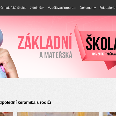
O mateřské školce
Jídelníček
Vzdělávací program
Dokumenty
Fotogalerie
dpolední keramika s rodiči