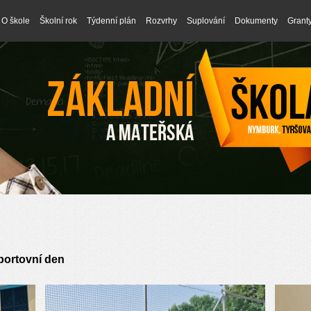
O škole
Školní rok
Týdenní plán
Rozvrhy
Suplování
Dokumenty
Grant
portovní den